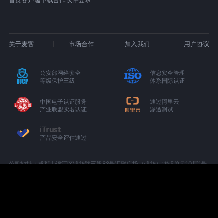
首页
客户端下载
合作伙伴登录
关于麦客
市场合作
加入我们
用户协议
公安部网络安全
信息安全管理
等级保护三级
体系国际认证
中国电子认证服务
通过阿里云
产业联盟实名认证
渗透测试
产品安全评估通过
公司地址：成都市锦江区锦华路三段88号汇融广场（锦华）1栋5单元10层1号
（C-1005）
增值电信业务经营许可证：京B2-20180674
京ICP备15000327号-1
川公网安备 51010402000439 号