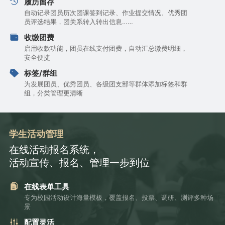
履历留存
自动记录团员历次团课签到记录、作业提交情况、优秀团
员评选结果，团关系转入转出信息……
收缴团费
启用收款功能，团员在线支付团费，自动汇总缴费明细，
安全便捷
标签/群组
为发展团员、优秀团员、各级团支部等群体添加标签和群
组，分类管理更清晰
学生活动管理
在线活动报名系统，
活动宣传、报名、管理一步到位
在线表单工具
专为校园活动设计海量模板，覆盖报名、投票、调研、测评多种场
景
配置灵活